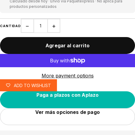
Calculado desde hoy · Envío vía Paquetexpress · No aplica para
productos personalizados
−
+
CANTIDAD
Agregar al carrito
More payment options
ADD TO WISHLIST
Paga a plazos con Aplazo
Ver más opciones de pago