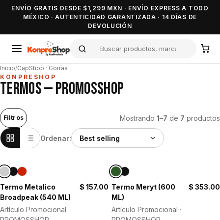
ENVÍO GRATIS DESDE $1,299 MXN · ENVÍO EXPRESS A TODO
MÉXICO · AUTENTICIDAD GARANTIZADA · 14 DÍAS DE
DEVOLUCIÓN
Inicio
/
CapShop · Gorras
KONPRESHOP
TERMOS — PROMOSSHOP
Mostrando
1–7
de
7
productos
Filtros
Ordenar:
Termo Metalico
$ 157.00
Termo Meryt (600
$ 353.00
Broadpeak (540 ML)
ML)
Artículo Promocional ·
Artículo Promocional ·
PROMOSSHOP
PROMOSSHOP