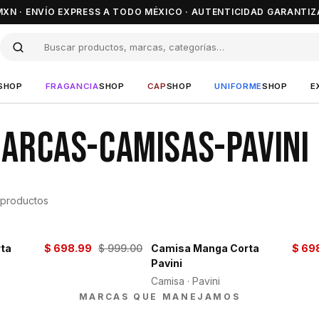
MXN · ENVÍO EXPRESS A TODO MÉXICO · AUTENTICIDAD GARANTIZ
SHOP
FRAGANCIA
SHOP
CAP
SHOP
UNIFORME
SHOP
E
ARCAS-CAMISAS-PAVINI
productos
ta
$ 698.99
$ 999.00
Camisa Manga Corta
$ 69
-30%
Pavini
Camisa · Pavini
MARCAS QUE MANEJAMOS