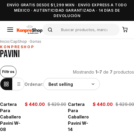
ENVÍO GRATIS DESDE $1,299 MXN · ENVÍO EXPRESS A TODO
MÉXICO · AUTENTICIDAD GARANTIZADA · 14 DÍAS DE
DEVOLUCIÓN
Inicio
/
CapShop · Gorras
KONPRESHOP
PAVINI
Mostrando
1–7
de
7
productos
Filtros
Ordenar:
Cartera
$ 440.00
$ 629.00
Cartera
$ 440.00
$ 629.00
-30%
-30%
Para
Para
Caballero
Caballero
Pavini W-
Pavini W-
08
14